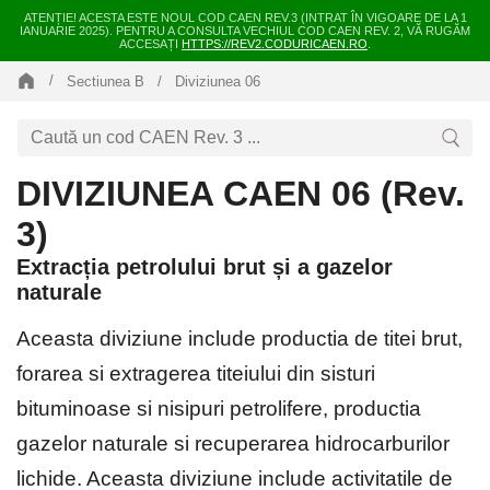
ATENȚIE! ACESTA ESTE NOUL COD CAEN REV.3 (INTRAT ÎN VIGOARE DE LA 1
IANUARIE 2025). PENTRU A CONSULTA VECHIUL COD CAEN REV. 2, VĂ RUGĂM
ACCESAȚI
HTTPS://REV2.CODURICAEN.RO
.
Sectiunea B
Diviziunea 06
DIVIZIUNEA CAEN 06 (Rev.
3)
Extracția petrolului brut și a gazelor
naturale
Aceasta diviziune include productia de titei brut,
forarea si extragerea titeiului din sisturi
bituminoase si nisipuri petrolifere, productia
gazelor naturale si recuperarea hidrocarburilor
lichide. Aceasta diviziune include activitatile de