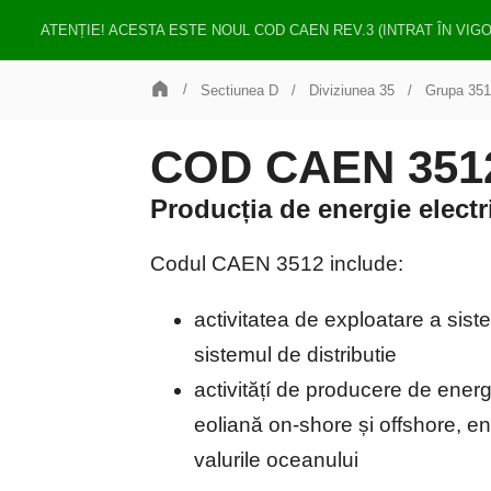
ATENȚIE! ACESTA ESTE NOUL COD CAEN REV.3 (INTRAT ÎN VIG
Sectiunea D
Diviziunea 35
Grupa 351
COD CAEN 3512 
Producția de energie electr
Codul CAEN 3512 include:
activitatea de exploatare a sist
sistemul de distributie
activitățí de producere de energ
eoliană on-shore și offshore, en
valurile oceanului