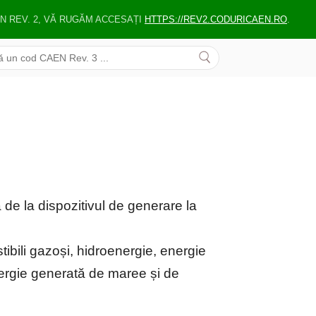
EN REV. 2, VĂ RUGĂM ACCESAȚI
HTTPS://REV2.CODURICAEN.RO
.
 de la dispozitivul de generare la
ibili gazoși, hidroenergie, energie
energie generată de maree și de