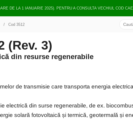
OARE DE LA 1 IANUARIE 2025). PENTRU A CONSULTA VECHIUL COD CA
Cod 3512
(Rev. 3)
ică din resurse regenerabile
emelor de transmisie care transporta energia electrica
ie electrică din surse regenerabile, de ex. biocombust
ergie solară fotovoltaică și termică, geotermală și 