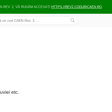
EN REV. 2, VĂ RUGĂM ACCESAȚI
HTTPS://REV2.CODURICAEN.RO
.
uviei etc.