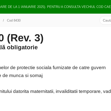
OARE DE LA 1 IANUARIE 2025). PENTRU A CONSULTA VECHIUL COD CA
Cod 8430
(Rev. 3)
ală obligatorie
elor de protectie sociala furnizate de catre guvern
te de munca si somaj
lui datorita maternitatii, invaliditatii temporare, vad