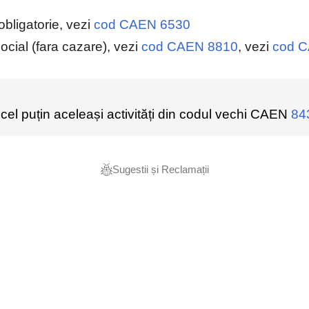
eobligatorie, vezi
cod CAEN 6530
social (fara cazare), vezi
cod CAEN 8810
, vezi
cod 
l puțin aceleași activități din codul vechi CAEN
84
Sugestii și Reclamații