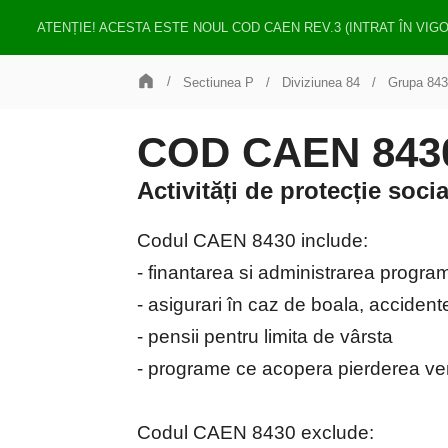
ATENȚIE! ACESTA ESTE NOUL COD CAEN REV.3 (INTRAT ÎN VIG
Sectiunea P
Diviziunea 84
Grupa 843
COD CAEN 8430 
Activități de protecție soci
Codul CAEN 8430 include:
- finantarea si administrarea program
- asigurari în caz de boala, acciden
- pensii pentru limita de vârsta
- programe ce acopera pierderea venitu
Codul CAEN 8430 exclude: