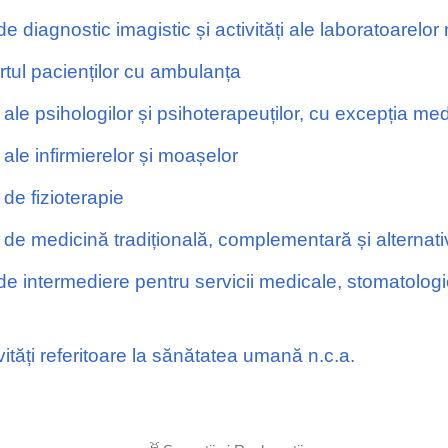
 diagnostic imagistic și activități ale laboratoarelor
ul pacienților cu ambulanța
ale psihologilor și psihoterapeuților, cu excepția med
ale infirmierelor și moașelor
de fizioterapie
 de medicină tradițională, complementară și alternati
 intermediere pentru servicii medicale, stomatologice 
tăți referitoare la sănătatea umană n.c.a.