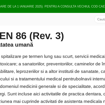
OARE DE LA 1 IANUARIE 2025). PENTRU A CONSULTA VECHIUL COD CA
N 86 (Rev. 3)
nătatea umană
 spitalizare pe termen lung sau scurt, servicii medic
oxicare; a sanatoriilor, preventoriilor, caminelor de îng
bilitare, leprozeriilor si a altor institutii de sanatate,
cului si a tratamentului medical pentrubolnavii inter
 domeniul medicinii generale si de specialitate, acor
urgi. Sunt incluse aici activitatile de practica dentar
diviziunea mai cuprinde activitati de asistenta medical