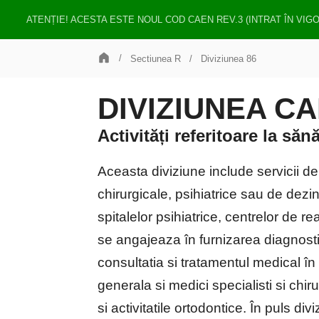
ATENȚIE! ACESTA ESTE NOUL COD CAEN REV.3 (INTRAT ÎN VIG
Sectiunea R
Diviziunea 86
DIVIZIUNEA CAE
Activități referitoare la să
Aceasta diviziune include servicii de
chirurgicale, psihiatrice sau de dezint
spitalelor psihiatrice, centrelor de rea
se angajeaza în furnizarea diagnosti
consultatia si tratamentul medical în
generala si medici specialisti si chir
si activitatile ortodontice. În puls 