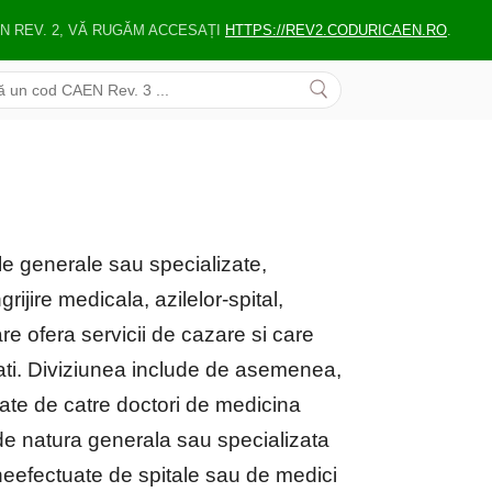
EN REV. 2, VĂ RUGĂM ACCESAȚI
HTTPS://REV2.CODURICAEN.RO
.
ale generale sau specializate,
rijire medicala, azilelor-spital,
 care ofera servicii de cazare si care
nati. Diviziunea include de asemenea,
date de catre doctori de medicina
a, de natura generala sau specializata
a neefectuate de spitale sau de medici