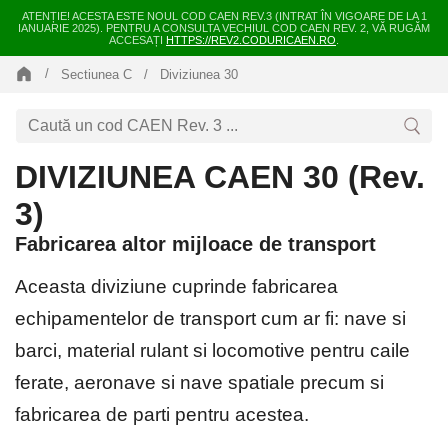
ATENȚIE! ACESTA ESTE NOUL COD CAEN REV.3 (INTRAT ÎN VIGOARE DE LA 1
IANUARIE 2025). PENTRU A CONSULTA VECHIUL COD CAEN REV. 2, VĂ RUGĂM
ACCESAȚI
HTTPS://REV2.CODURICAEN.RO
.
Sectiunea C
Diviziunea 30
DIVIZIUNEA CAEN 30 (Rev.
3)
Fabricarea altor mijloace de transport
Aceasta diviziune cuprinde fabricarea
echipamentelor de transport cum ar fi: nave si
barci, material rulant si locomotive pentru caile
ferate, aeronave si nave spatiale precum si
fabricarea de parti pentru acestea.